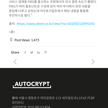
서비스 업체용 FMS를 출시하는 과정에서의 의사 결정 속도가 빨랐다.
FMS가 여러 콤포넌트로 구성돼 있어 여러 부서에서 관련 내용을
분담해 다루고 있었는데 아우토크립트에서 해당 내용을 통합해
추진하기로 했다.”
출처 :
https://www.zdnet.co.kr/view/?no=20200212095242
<끝>
Post Views:
1,475
Share
본사
서울시 영등포구 여의공원로 115 세우빌딩 B1,1F,6F,7F,8F
(07241)
사업자번호: 810-88-01404