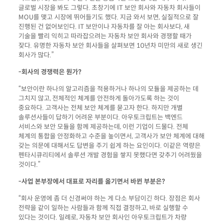
글로벌 시장을 봐도 그렇다. 초창기에 IT 보안 회사와 자동차 회사들이
MOU를 맺고 시장에 뛰어들기도 했다. 지금 와서 보면, 실질적으로 잘
진행된 건 없어보인다. IT 보안이나 자동차를 잘 아는 회사보다, 새
기술을 빨리 익히고 따라잡으려는 자동차 보안 회사와 경쟁할 때가
잦다. 유명한 자동차 보안 회사들을 살펴보면 10년차 미만의 새로 생긴
회사가 많다.”
-회사의 경쟁력은 뭔가?
“보안이란 하나의 알고리즘을 적용하거나 하나의 모듈을 제공하는 데
그치지 않고, 전체적인 체계를 안전하게 돌아가도록 하는 것이
중요하다. 고객사는 전체 보안 체계를 묻고자 한다. 하지만 개별
솔루션사들이 답하기 어려운 부분이다. 아우토크립트는 백엔드
서비스와 보안 모듈을 함께 제공하는데, 이런 기업이 드물다. 전체
체계의 통합을 안정화하고 수준을 높이면서, 고객사가 보안 체계에 대해
갖는 의문에 대해서도 답변을 주기 쉽게 하는 요인이다. 이같은 역량은
펜타시큐리티에서 솔루션 개발 경험을 쌓지 못했다면 갖추기 어려웠을
것이다.”
-사업 본부장에서 대표로 자리를 옮기면서 바뀐 부분은?
“회사 운영에 좀 더 신경써야 하는 게 다소 부담이긴 하다. 장점은 회사
전략을 같이 일하는 사람들과 함께 직접 결정하고, 바로 실행할 수
있다는 것이다. 일례로, 자동차 보안 회사인 아우토크립트가 차량