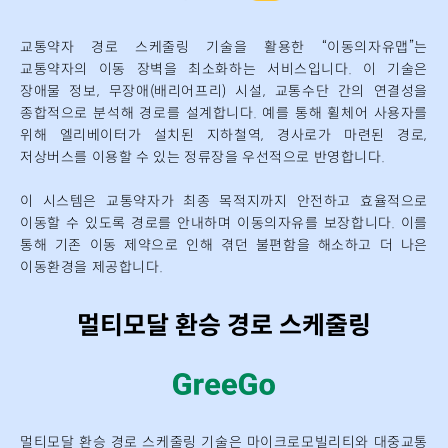
교통약자 경로 스케줄링 기술을 활용한
“
이동의자유맵
”
는
교통약자의 이동 장벽을 최소화
하는 서비스입니다
.
이 기술은
장애물 정보
,
무장애
(
배리어프리
)
시설
,
교통수단 간의 연결
성을
종합적으로 분석해 경로를 설계합니다
.
예를 통해 휠체어 사용자를
위해 엘리베이터
가 설치된 지하철역
,
경사로가 마련된 경로
,
저상버스를
이용할 수 있는 정류장을 우선적으
로 반영합니다
.
이 시스템은 교통약자가 최종 목적지까지 안전하고 효율적으로
이동할 수 있도록 경로를
안내하며 이동의자유를 보장합니다
.
이를
통해 기존 이동 제약으로 인해 겪던 불편함을 해
소하고 더 나은
이동환경을 제공합니다
.
멀티모달 환승 경로 스케줄링
멀티모달
환승 경로 스케줄링 기술은
마이크로모빌리티와
대중교통