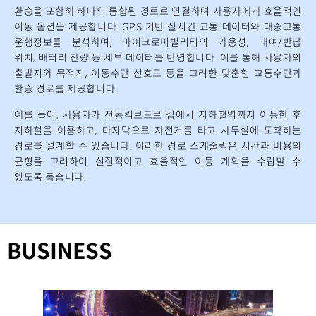
환승을 포함해 하나의
통합된 경로로 연결하여 사용자에게 효율적인
이동 옵션을 제공합니다
.
GPS
기반 실시간
교통 데이터와 대중교통
운행정보를 분석하여
,
마이크로미빌리티의
가용성
,
대여
/
반납
위
치
,
배터리 잔량 등 세부 데이터를 반영합니다
.
이를 통해 사용자의
출발지와 목적지
,
이동
수단 선호도 등을 고려한 맞춤형 교통수단과
환승 경로를 제공합니다
.
예를 들어
,
사용자가
전동킥보드로
집에서 지하철역까지 이동한 후
지하철을 이용하고
,
마
지막으로 자전거를 타고 사무실에 도착하는
경로를 설계할 수 있습니다
.
이러한 경로 스케
줄링은 시간과 비용의
균형을 고려하여 실질적이고 효율적인 이동 계획을 수립할 수
있도
록
돕습니다
.
BUSINESS