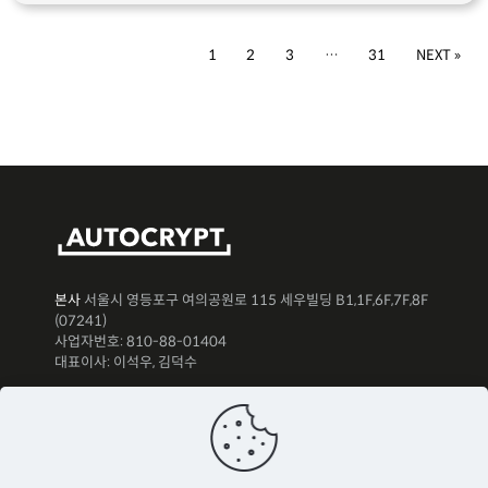
1
2
3
…
31
NEXT »
본사
서울시 영등포구 여의공원로 115 세우빌딩 B1,1F,6F,7F,8F
(07241)
사업자번호: 810-88-01404
대표이사: 이석우, 김덕수
뉴스레터 구독하기