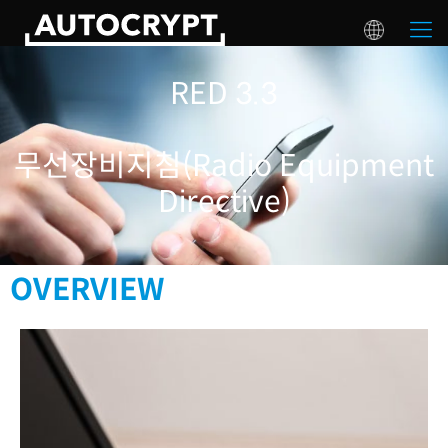
RED 3.3
무선장비지침(Radio Equipment
Directive)
OVERVIEW