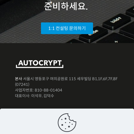
준비하세요.
1:1 컨설팅 문의하기
본사
서울시 영등포구 여의공원로 115 세우빌딩 B1,1F,6F,7F,8F
(07241)
사업자번호: 810-88-01404
대표이사: 이석우, 김덕수
뉴스레터 구독하기