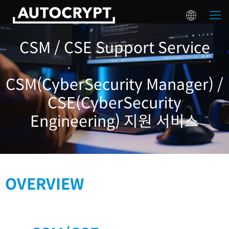
CSM / CSE Support Service
CSM(CyberSecurity Manager) /
CSE(CyberSecurity
Engineering) 지원 서비스
OVERVIEW