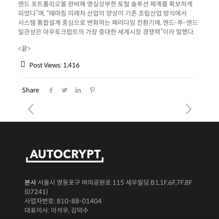
엔드 포트폴리오를 완비해 명실상부한 토털 솔루션 체계를 확보하게
되었다”며, “때마침 미래차 산업의 양상이 기존 조립산업 방식에서
시스템 통합설계 중심으로 변화하는 패러다임 전환기에, 엔드-투-엔드
일관성은 아우토크립트의 가장 중대한 세계시장 경쟁력”이라 말했다.
<끝>
Post Views:
1,416
Share
본사
서울시 영등포구 여의공원로 115 세우빌딩 B1,1F,6F,7F,8F
(07241)
사업자번호: 810-88-01404
대표이사: 이석우, 김덕수