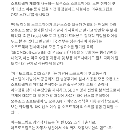
소프트웨어 개발에 사용되는 오픈소스 소프트웨어의 보안 취약점 및
라이선스 이슈 등 위험을 사전에 점검하고 해결하는 ‘아우토크립트
OSS 스캐너’를 출시했다.
99% 이상의 소프트웨어가 오픈소스를 활용해 개발되는 현실에 따라
오픈소스 보안 문제를 단지 개발사의 자율에만 맡기고 방관할 수 없게
되었다. 최근 Log4j 사태로 그 일각이 드러났듯, 잠재적 위험을 더이상
두고 볼 수 없다고 판단한 미국 정부는 정부기관이 사용하는
소프트웨어 전체에 대해 모든 구성요소를 명기한 목록
‘SBOM(Software Bill Of Material)’ 제출을 의무화하는 행정명령을
내렸고, 이는 미국 수출용 자동차 및 부품 제조사에게도 필히 따라야 할
또 하나의 규제로 작용하게 되었다.
‘아우토크립트 OSS 스캐너’는 차량용 소프트웨어 및 교통관리
시스템의 개발에서 공급까지 전 생명주기에 걸쳐 사용된 모든 오픈소스
소프트웨어의 위험을 분석하는 보안 솔루션이다. 코드 수준에서
취약점을 찾아내 수정안을 제시하고, SBOM 명세 전반을 분석함으로써
규제에 대응한다. 또한 개발 과정에 사용된 라이선스를 분석하여
오픈소스 소프트웨어 및 오픈 API 거버넌스 정책을 자동 관리함으로써,
보안 취약점 및 라이선스 이슈 등 소프트웨어 리스크를 통합 관리할 수
있다.
아우토크립트 김의석 대표는 “이번 OSS 스캐너 출시로,
아우토크립트는 자동차 생산에서 소비까지 자동차보안의 엔드-투-