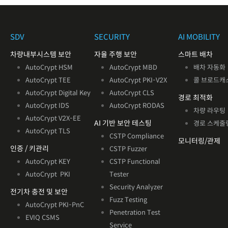
SDV
SECURITY
AI MOBILITY
차량내부시스템 보안
자율 주행 보안
스마트 배차
AutoCrypt HSM
AutoCrypt MBD
배차 자동화
AutoCrypt TEE
AutoCrypt PKI-V2X
콜 브로드캐
AutoCrypt Digital Key
AutoCrypt CLS
경로 최적화
AutoCrypt IDS
AutoCrypt RODAS
차량 라우팅
AutoCrypt V2X
-EE
AI 기반
보안 테스팅
경로 스케줄
AutoCrypt TLS
CSTP Compliance
모니터링/관제
인증 / 키관리
CSTP Fuzzer
AutoCrypt KEY
CSTP Functional
AutoCrypt PKI
Tester
Security Analyzer
전기차 충전 및 보안
Fuzz Testing
AutoCrypt PKI-PnC
Penetration Test
EVIQ CSMS
Service