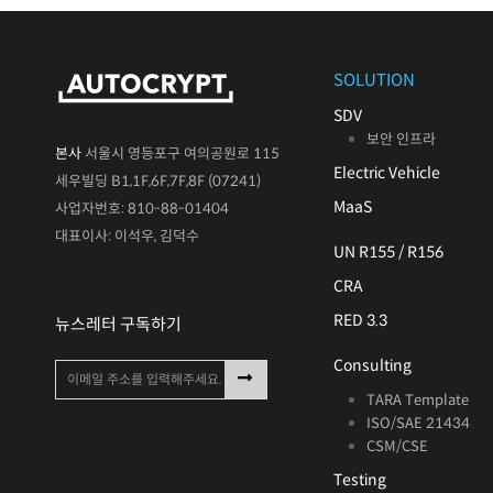
SOLUTION
SDV
보안 인프라
본사
서울시 영등포구 여의공원로 115
Electric Vehicle
세우빌딩 B1,1F,6F,7F,8F (07241)
MaaS
사업자번호: 810-88-01404
대표이사: 이석우, 김덕수
UN R155 / R156
CRA
RED 3.3
뉴스레터 구독하기
Consulting
TARA Template
ISO/SAE 21434
CSM/CSE
Testing