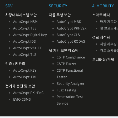
SDV
SECURITY
AI MOBILITY
차량내부시스템 보안
자율 주행 보안
스마트 배차
AutoCrypt HSM
AutoCrypt MBD
배차 자동화
AutoCrypt TEE
AutoCrypt PKI-V2X
콜 브로드캐
AutoCrypt Digital Key
AutoCrypt CLS
경로 최적화
AutoCrypt IDS
AutoCrypt RODAS
차량 라우팅
AutoCrypt V2X
-EE
AI 기반
보안 테스팅
경로 스케줄
AutoCrypt TLS
CSTP Compliance
모니터링/관제
인증 / 키관리
CSTP Fuzzer
AutoCrypt KEY
CSTP Functional
AutoCrypt PKI
Tester
Security Analyzer
전기차 충전 및 보안
Fuzz Testing
AutoCrypt PKI-PnC
Penetration Test
EVIQ CSMS
Service