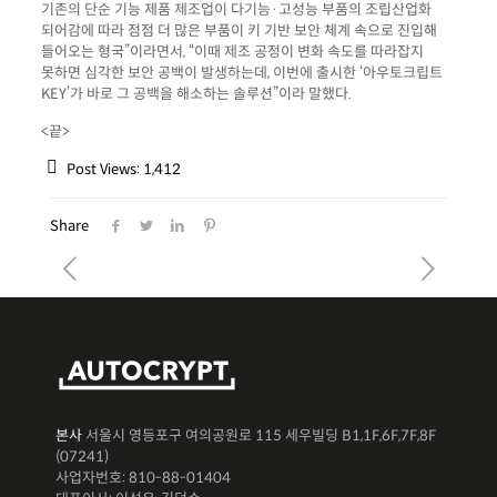
기존의 단순 기능 제품 제조업이 다기능·고성능 부품의 조립산업화
되어감에 따라 점점 더 많은 부품이 키 기반 보안 체계 속으로 진입해
들어오는 형국”이라면서, “이때 제조 공정이 변화 속도를 따라잡지
못하면 심각한 보안 공백이 발생하는데, 이번에 출시한 ‘아우토크립트
KEY’가 바로 그 공백을 해소하는 솔루션”이라 말했다.
<끝>
Post Views:
1,412
Share
본사
서울시 영등포구 여의공원로 115 세우빌딩 B1,1F,6F,7F,8F
(07241)
사업자번호: 810-88-01404