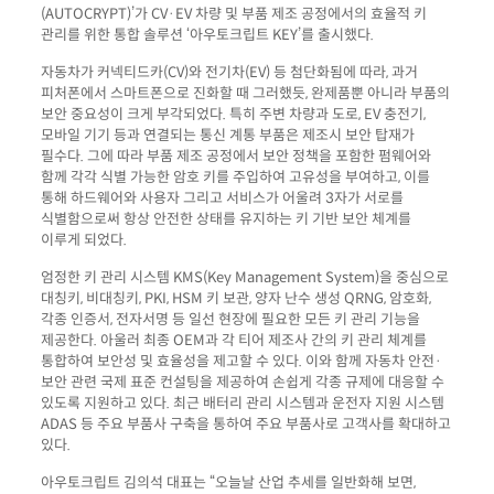
(AUTOCRYPT)’가 CV·EV 차량 및 부품 제조 공정에서의 효율적 키
관리를 위한 통합 솔루션 ‘아우토크립트 KEY’를 출시했다.
자동차가 커넥티드카(CV)와 전기차(EV) 등 첨단화됨에 따라, 과거
피처폰에서 스마트폰으로 진화할 때 그러했듯, 완제품뿐 아니라 부품의
보안 중요성이 크게 부각되었다. 특히 주변 차량과 도로, EV 충전기,
모바일 기기 등과 연결되는 통신 계통 부품은 제조시 보안 탑재가
필수다. 그에 따라 부품 제조 공정에서 보안 정책을 포함한 펌웨어와
함께 각각 식별 가능한 암호 키를 주입하여 고유성을 부여하고, 이를
통해 하드웨어와 사용자 그리고 서비스가 어울려 3자가 서로를
식별함으로써 항상 안전한 상태를 유지하는 키 기반 보안 체계를
이루게 되었다.
엄정한 키 관리 시스템 KMS(Key Management System)을 중심으로
대칭키, 비대칭키, PKI, HSM 키 보관, 양자 난수 생성 QRNG, 암호화,
각종 인증서, 전자서명 등 일선 현장에 필요한 모든 키 관리 기능을
제공한다. 아울러 최종 OEM과 각 티어 제조사 간의 키 관리 체계를
통합하여 보안성 및 효율성을 제고할 수 있다. 이와 함께 자동차 안전·
보안 관련 국제 표준 컨설팅을 제공하여 손쉽게 각종 규제에 대응할 수
있도록 지원하고 있다. 최근 배터리 관리 시스템과 운전자 지원 시스템
ADAS 등 주요 부품사 구축을 통하여 주요 부품사로 고객사를 확대하고
있다.
아우토크립트 김의석 대표는 “오늘날 산업 추세를 일반화해 보면,