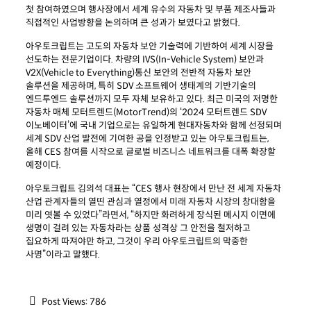
첫 참여하였으며 행사장에서 세계 유수의 자동차 및 부품 제조사들과
직접적인 사업방향을 논의하며 큰 성과가 보였다고 밝혔다.
아우토크립트는 고도의 자동차 보안 기술력에 기반하여 세계 시장을
선도하는 전문기업이다. 차량의 IVS(In-Vehicle System) 보안과
V2X(Vehicle to Everything)통신 보안의 전반적 자동차 보안
솔루션을 제공하며, 특히 SDV 소프트웨어 생태계의 기반기술의
엔드투엔드 솔루션까지 모두 자체 보유하고 있다. 최근 미국의 저명한
자동차 매체 모터트렌드(MotorTrend)의 ‘2024 모터트렌드 SDV
이노베이터’에 국내 기업으로는 유일하게 현대자동차와 함께 선정되며
세계 SDV 산업 발전에 기여한 공을 인정받고 있는 아우토크립트는,
올해 CES 참여를 시작으로 글로벌 비즈니스 네트워크를 대폭 확장할
예정이다.
아우토크립트 김의석 대표는 “CES 행사 현장에서 만난 전 세계 자동차
산업 관계자들의 열띤 관심과 열정에서 미래 자동차 시장의 창대함을
미리 엿볼 수 있었다”라면서, “하지만 화려하게 장식된 메시지 이면에
생명이 걸려 있는 자동차라는 상품 성격상 그 안전을 철저하고
집요하게 따져야만 하고, 그것이 우리 아우토크립트의 막중한
사명”이라고 말했다.
Post Views:
786