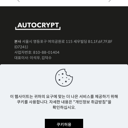
본사
서울시 영등포구 여의공원로 115 세우빌딩 B1,1F,6F,7F,8F
(07241)
사업자번호: 810-88-01404
대표이사: 이석우, 김덕수
뉴스레터 구독하기
이 웹사이트는 귀하의 요구에 맞는 더 나은 서비스를 제공하기 위해
쿠키를 사용합니다. 자세한 내용은 "개인정보 취급방침"을
확인하십시오.
쿠키허용
Copyright Ⓒ AUTOCRYPT Co., Ltd. All rights reserved.