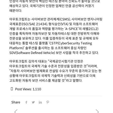
인정이 자동차 보안의 핵심인 테스팅 분야의 신뢰도가 높아질 것으로
예상하고 있다. 국제기관이 인정한 업체인 만큼 공신력이 커졌기
때문이다.
아우토크립트는 사이버보안 관리체계(CSMS), 사이버보안 엔지니어링
국제표준
(ISO/SAE 21434), 형식승인(VTA) 및 자동차 소프트웨어
개발 프로세스의 품질과 역량을 평가하는 ‘A-SPICE’의 레벨2(CL2)
인증을 획득하며 자동차보안 및
자동차테스팅 대한 전방위적 이해와
전문성을 보유하고 있다. 이를 입증하듯이 국제 표준 및 규제에 모두
대응하는 통합 테스팅 플랫폼 ‘CSTP(CyberSecurity Testing
Platform)’ 솔루션을 출시하는 등 소프트웨어 중심 차량인
SDV(Software Defined Vehicle
) 보안 사업을 적극 추진하고 있다.
아우토크립트 김의석 대표는 “국제공인시험기관 인정은
아우토크립트의 국제적 기술 수준과 전문성을 입증받은 것”이라며,
“자동차 사이버보안 법제화로 컨설팅 수요가 꾸준히 증가하고 있는 현
상황에 아우토크립트의 국제적 기술력과 신뢰성을 기반으로 더욱
고도화된 자동차 보안 서비스를 제공할 것”라고 말했다.
Post Views:
1,110
Share