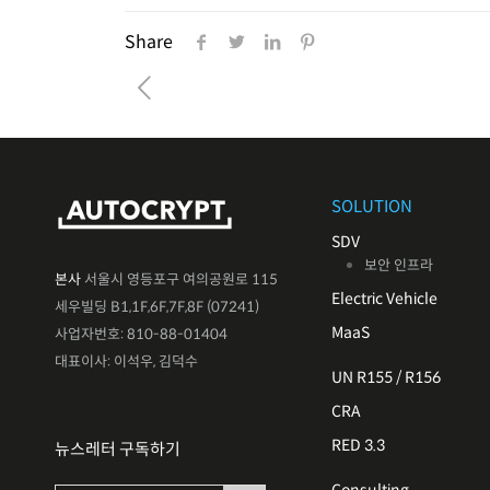
Share
SOLUTION
SDV
보안 인프라
본사
서울시 영등포구 여의공원로 115
Electric Vehicle
세우빌딩 B1,1F,6F,7F,8F (07241)
MaaS
사업자번호: 810-88-01404
대표이사: 이석우, 김덕수
UN R155 / R156
CRA
RED 3.3
뉴스레터 구독하기