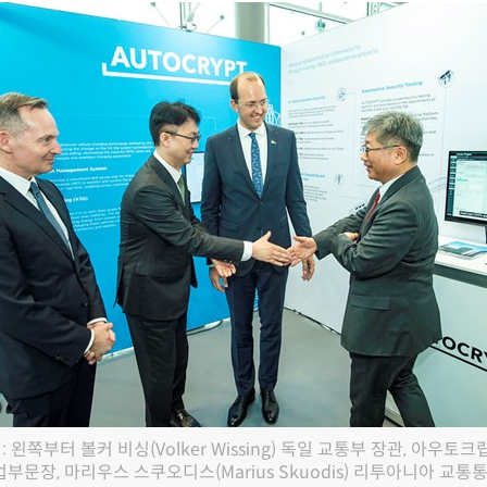
: 왼쪽부터 볼커 비싱(Volker Wissing) 독일 교통부 장관, 아우토
문장, 마리우스 스쿠오디스(Marius Skuodis) 리투아니아 교통