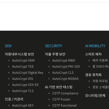
SDV
SECURITY
AI MOBILITY
차량내부시스템 보안
자율 주행 보안
스마트 배차
AutoCrypt HSM
AutoCrypt MBD
배차 자동화
AutoCrypt TEE
AutoCrypt PKI-V2X
콜 브로드캐
AutoCrypt Digital Key
AutoCrypt CLS
경로 최적화
AutoCrypt IDS
AutoCrypt RODAS
차량 라우팅
AutoCrypt V2X
-EE
AI 기반
보안 테스팅
경로 스케줄
AutoCrypt TLS
CSTP Compliance
모니터링/관제
인증 / 키관리
CSTP Fuzzer
AutoCrypt KEY
CSTP Functional