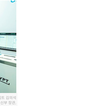
크립트 김의석
통신부 장관,