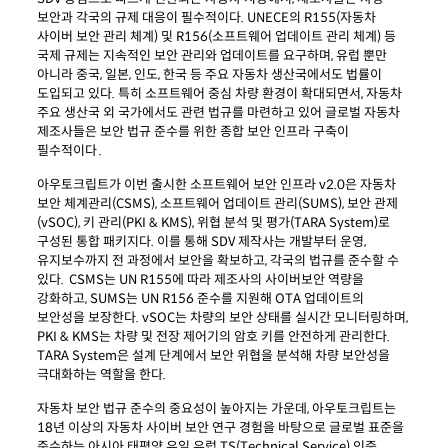
보안과 각국의 규제 대응이 필수적이다. UNECE의 R155(자동차
사이버 보안 관리 체계) 및 R156(소프트웨어 업데이트 관리 체계) 등
국제 규제는 지속적인 보안 관리와 업데이트를 요구하며, 유럽 뿐만
아니라 중국, 일본, 인도, 한국 등 주요 자동차 생산국에서도 법률이
도입되고 있다. 특히 소프트웨어 중심 차량 환경이 확대되면서, 자동차
주요 생산국 외 국가에서도 관련 법규를 마련하고 있어 글로벌 자동차
제조사들은 보안 법규 준수를 위한 종합 보안 인프라 구축이
필수적이다
.
아우토크립트가 이번 출시한 소프트웨어 보안 인프라 v2.0은 자동차
보안 체계관리(CSMS), 소프트웨어 업데이트 관리(SUMS), 보안 관제
(
vSOC
), 키 관리(PKI & KMS), 위협 분석 및 평가(TARA System)로
구성된 통합 패키지다. 이를 통해 SDV 제작사는 개발부터 운영,
유지보수까지 전 과정에서 보안을 확보하고, 각국의 법규를 준수할 수
있다.
CSMS는 UN R155에 따라 제조사의 사이버보안 역량을
강화하고, SUMS는 UN R156 준수를 지원해 OTA 업데이트의
보안성을 보장한다. vSOC
는 차량의 보안 상태를 실시간 모니터링하며,
PKI & KMS는 차량 및 전장 제어기의 암호 키를 안전하게 관리한다.
TARA System은 설계 단계에서 보안 위협을 분석해 차량 보안성을
극대화하는 역할을 한다.
자동차 보안 법규 준수의 중요성이 높아지는 가운데, 아우토크립트는
18년 이상의 자동차 사이버 보안 연구 경험을 바탕으로 글로벌 표준을
준수하는 아시아 태평양 유일 유럽 TS(Technical Service) 인증