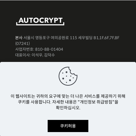
본사
서울시 영등포구 여의공원로 115 세우빌딩 B1,1F,6F,7F,8F
(07241)
사업자번호: 810-88-01404
대표이사: 이석우, 김덕수
뉴스레터 구독하기
이 웹사이트는 귀하의 요구에 맞는 더 나은 서비스를 제공하기 위해
쿠키를 사용합니다. 자세한 내용은 "개인정보 취급방침"을
확인하십시오.
쿠키허용
Copyright Ⓒ AUTOCRYPT Co., Ltd. All rights reserved.