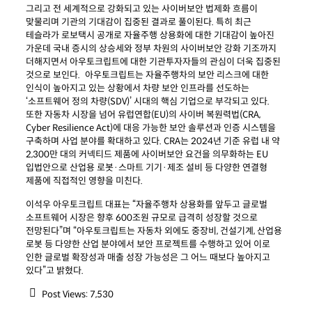
그리고 전 세계적으로 강화되고 있는 사이버보안 법제화 흐름이
맞물리며 기관의 기대감이 집중된 결과로 풀이된다. 특히 최근
테슬라가 로보택시 공개로 자율주행 상용화에 대한 기대감이 높아진
가운데 국내 증시의 상승세와 정부 차원의 사이버보안 강화 기조까지
더해지면서 아우토크립트에 대한 기관투자자들의 관심이 더욱 집중된
것으로 보인다. 아우토크립트는 자율주행차의 보안 리스크에 대한
인식이 높아지고 있는 상황에서 차량 보안 인프라를 선도하는
‘소프트웨어 정의 차량(SDV)’ 시대의 핵심 기업으로 부각되고 있다.
또한 자동차 시장을 넘어 유럽연합(EU)의 사이버 복원력법(CRA,
Cyber Resilience Act)에 대응 가능한 보안 솔루션과 인증 시스템을
구축하며 사업 분야를 확대하고 있다. CRA는 2024년 기준 유럽 내 약
2,300만 대의 커넥티드 제품에 사이버보안 요건을 의무화하는 EU
입법안으로 산업용 로봇·스마트 기기·제조 설비 등 다양한 연결형
제품에 직접적인 영향을 미친다.
이석우 아우토크립트 대표는 “자율주행차 상용화를 앞두고 글로벌
소프트웨어 시장은 향후 600조원 규모로 급격히 성장할 것으로
전망된다”며 “아우토크립트는 자동차 외에도 중장비, 건설기계, 산업용
로봇 등 다양한 산업 분야에서 보안 프로젝트를 수행하고 있어 이로
인한 글로벌 확장성과 매출 성장 가능성은 그 어느 때보다 높아지고
있다”고 밝혔다.
Post Views:
7,530