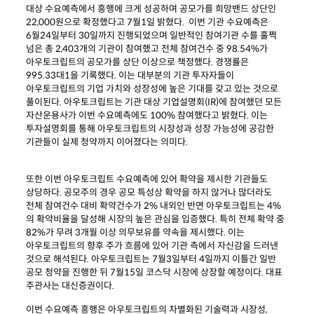
대상 수요예측에서 흥행에 크게 성공하며 공모가를 희망밴드 상단인
22,000원으로 확정했다고 7월1일 밝혔다.
이번 기관 수요예측은
6월24일부터 30일까지 진행되었으며 일반적인 참여기관 수를 훌쩍
넘은 총 2,403개의 기관이 참여했고 전체 참여건수 중 98.54%가
아우토크립트의 공모가를 상단 이상으로 책정했다. 경쟁률은
995.33대1을 기록했다. 이는 대부분의 기관 투자자들이
아우토크립트의 기업 가치와 성장성에 높은 기대를 갖고 있는 것으로
풀이된다. 아우토크립트는 기관 대상 기업설명회(IR)에 참여했던 모든
자산운용사가 이번 수요예측에도 100% 참여했다고 밝혔다. 이는
투자설명회를 통해 아우토크립트의 시장성과 성장 가능성에 공감한
기관들이 실제 청약까지 이어졌다는 의미다.
또한 이번 아우토크립트 수요예측에 있어 확약을 제시한 기관들도
상당하다. 공모주의 경우 공모 특성상 확약을 하지 않거나 많더라도
전체 참여건수 대비 확약건수가 2% 내외인 반면 아우토크립트는 4%
의 확약비율을 달성해 시장의 높은 관심을 입증했다. 특히 전체 확약 중
82%가 무려 3개월 이상 의무보유를 약속을 제시했다. 이는
아우토크립트의 향후 주가 흐름에 있어 기관 측에서 자신감을 드러낸
것으로 해석된다. 아우토크립트는 7월3일부터 4일까지 이틀간 일반
공모 청약을 진행한 뒤 7월15일 코스닥 시장에 상장할 예정이다. 대표
주관사는 대신증권이다.
이번 수요예측 흥행은 아우토크립트의 차별화된 기술력과 시장성,