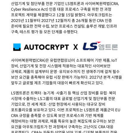
산업기계 및 첨단부품 전문 기업인 LS엠트론과 사이버복원력법(CRA,
Cyber Resilience Act) 인증 대응 프로세스 구축을 위한 전 과정
프로젝트 계약을 체결했다고 12월 15일 밝혔다. 아우토크립트는
2025년 11월부터 2027년 12월까지 총 26개월 동안 CRA 인증
준비에 필요한 전략 수립, 보안 프로세스 컨설팅, 솔루션 개발, 인프라
구축, 테스트 평가 등 모든 단계를 수행한다.
사이버복원력법(CRA)은 유럽연합(EU)이 소프트웨어 기반 제품, IoT
장비, 산업기계 및 전장 시스템에 적용하는 대표적인 사이버보안
규제로, 제품의 설계부터 운영·유지보수까지 전 생애주기에 걸쳐 필수
보안 요건을 충족해야 유럽 시장 판매가 가능하다. 2027년 본격 시행을
앞두고 글로벌 제조 기업들의 대응이 빠르게 확산되고 있다.
LS엠트론은 트랙터·농기계·사출기 등 핵심 산업 장비를 유럽·북미
시장에 수출하는 LS그룹의 대표 글로벌 산업기계 및 첨단부품 전문
기업으로, 전 세계 제조·산업 현장에서 사용되는 대규모 장비
포트폴리오를 보유하고 있다. 이번 프로젝트는 LS엠트론 제품군이 EU
CRA 규정을 충족할 수 있도록 보안 프로세스와 기반 체계를
재정비하는 대형 과제로, 제품 특유의 높은 복잡도에 요구하는 보안
요건을 아우토크립트가 전 과정에서 구축하는 고난이도 CRA 대응
프로젝트다. CRA는 자동차 산업을 넘어 기계·디지털 부품까지 적용