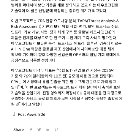
범위를 확대하여 보안 기준을 새로 정의하고 있고, 이는 아우토크립트
기술력이 더 넓은 산업군에 확장되는 중요한 계기가 되고있다.
이번 프로젝트는 CRA 인증 요구사항 분석, TARA(Threat Analysis &
Risk Assessment) 기반의 보안 위협 식별·평가, 보안 프로세스 수립,
인프라·기술 개발, 시험·평가 체계 구축 등 글로벌 제조사(OEM
)
의
제품군 전체를 대상으로 한 전 주기 보안 체계 구축 사례로 평가된다.
아우토크립트가 보유한 분석–프로세스–인프라–솔루션–검증에 이르는
All-in-One 역량은 글로벌 제조 산업에서의 사이버보안 대응 체계
확보에 기여하며, 향후 다양한 산업군의 OEM과의 협업 기회 확대에도
긍정적으로 작용할 전망이다
아우토크립트 이석우 대표는 “유럽 IoT·산업 보안 시장은 2025년
기준 약 76억 달러(한화 약 10조 원) 규모에 이를 것으로 전망되며,
CRA는 이 시장에서 유럽 진출을 위한 필수 규제 관문으로 자리 잡고
있다”며, “이번 프로젝트는 아우토크립트가 차량 분야에서 축적한 보안
기술력을 산업기계·전장 영역까지 확장해 EU 규제 대응을 전 과정으로
구축하는 사례로, 글로벌 제조사 보안 시장을 선점하는 중요한 출발점이
될 것”이라고 말했다.
Post Views:
806
Share