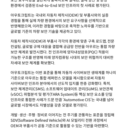
보안 요구사항을 일관되게 충족하도록 설계된, 실제 양산 및 운영
환경에서 검증된 End-to-End 보안 인프라의 첫 사례로 평가된다.
아우토크립트는 국내외 자동차 제작사(OEM) 및 부품사와의 실증
경험을 통해 실제 차량 환경에서의 보안 요구사항을 선제적으로
반영해왔으며, 이러한 경험을 바탕으로 축적한 노하우를 기반으로
글로벌 기준의 차량 보안 기술을 제공하고 있다.
자동차 제작사(OEM)과 부품사 각각의 환경에 맞춘 구축 로드맵, 전문
컨설팅, 글로벌 규제 대응을 결합해 공급망 전반을 아우르는 통합 차량
보안 체계로 발전시켰다. 전 인프라에 양자내성암호(PQC) 적용이
가능한 구조를 반영해 미래 양자컴퓨팅 시대의 보안 위협까지 대비한
차세대 보안 체계를 확보했다.
아우토크립트는 이번 표준을 통해 자동차 사이버보안 생태계를 하나의
기준으로 아우르는 통합 레퍼런스 모델을 제시함으로써 자동차
사이버보안 인프라 분야에서의 선도적 입지를 한층 강화했다. 특히,
보안 체계관리(CSMS), 소프트웨어 업데이트 관리(SUMS), 보안관제
(vSOC), 위협분석 및 평가(TARA System)등 핵심 보안 요소를 단일
인프라로 통합한 사례가 드문 만큼 ‘Automotive CIS’는 국내를 넘어
글로벌 시장에서도 차별성을 갖춘 모델로 평가된다.
개발·생산·주행·정비로 이어지는 전 주기를 관통하는 표준을 정립해
SDV(Software Defined Vehicle)와 AI 모빌리티 전환 과정에서
OEM과 부품사가 공동 기준으로 활용할 수 있는 기반을 마련했다.