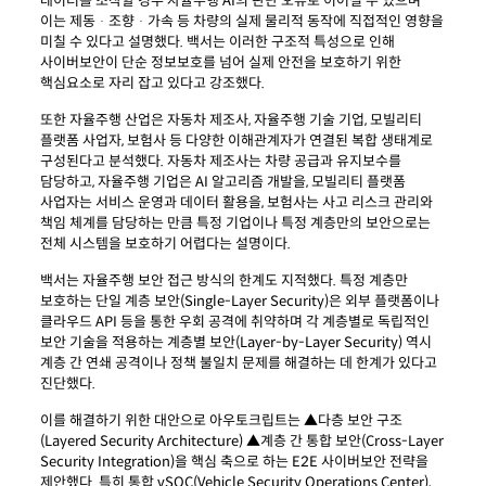
데이터를 조작할 경우 자율주행 AI의 판단 오류로 이어질 수 있으며
이는 제동ᆞ조향ᆞ가속 등 차량의 실제 물리적 동작에 직접적인 영향을
미칠 수 있다고 설명했다. 백서는 이러한 구조적 특성으로 인해
사이버보안이 단순 정보보호를 넘어 실제 안전을 보호하기 위한
핵심요소로 자리 잡고 있다고 강조했다.
또한 자율주행 산업은 자동차 제조사, 자율주행 기술 기업, 모빌리티
플랫폼 사업자, 보험사 등 다양한 이해관계자가 연결된 복합 생태계로
구성된다고 분석했다. 자동차 제조사는 차량 공급과 유지보수를
담당하고, 자율주행 기업은 AI 알고리즘 개발을, 모빌리티 플랫폼
사업자는 서비스 운영과 데이터 활용을, 보험사는 사고 리스크 관리와
책임 체계를 담당하는 만큼 특정 기업이나 특정 계층만의 보안으로는
전체 시스템을 보호하기 어렵다는 설명이다.
백서는 자율주행 보안 접근 방식의 한계도 지적했다. 특정 계층만
보호하는 단일 계층 보안(Single-Layer Security)은 외부 플랫폼이나
클라우드 API 등을 통한 우회 공격에 취약하며 각 계층별로 독립적인
보안 기술을 적용하는 계층별 보안(Layer-by-Layer Security) 역시
계층 간 연쇄 공격이나 정책 불일치 문제를 해결하는 데 한계가 있다고
진단했다.
이를 해결하기 위한 대안으로 아우토크립트는 ▲다층 보안 구조
(Layered Security Architecture) ▲계층 간 통합 보안(Cross-Layer
Security Integration)을 핵심 축으로 하는 E2E 사이버보안 전략을
제안했다. 특히 통합 vSOC(Vehicle Security Operations Center),