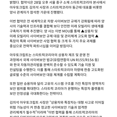
밝혔다. 협약식은 28일 오후 서울 중구 소재 스타트럭코리아 본사에서
아우토크립트 김의석 사장과 스타트럭코리아 동근태 대표를 비롯한
양사 관계자가 참석한 가운데 진행됐다.
이번 협약은 전 세계적으로 차량 사이버보안 규제가 강화됨에 따라 양
사의 기술력과 인프라를 결합해 보다 안전한 미래 모빌리티 생태계를
구축하기 위해 추진됐다. 양 사는 이번 MOU를 통해 ▲상용차 및
미래 모빌리티 사이버보안 규제 대응 및 관리체계 고도화 협력 ▲
특장차 특화 사이버보안 사업 협력 등 크게 두 가지 주요 과제를
중심으로 전략적 파트너십을 이어갈 방침이다.
아우토크립트는 스타트럭코리아의 상용차 제조 및 운영 전
과정에서 국제 사이버보안 법규(유럽연합의 UN R155/R156 등)
와 한국 자동차관리법을 완벽히 준수할 수 있도록 기술 지원 및
컨설팅을 수행한다. 이를 통해 스타트럭코리아 차량에 한층 고도화된
글로벌 수준의 사이버보안 대응 체계를 수립할 계획이다.
또한 일반 승용차와 달리 고유의 시스템 구조를 가진 특장차 영역까지
보안 범위를 확대한다. 스타트럭 코리아가 운행하는 특장차 플랫폼의
보안 안정성을 극대화한다는 전략이다.
김의석 아우토크립트 사장은 “상용차와 특장차는 대형 사고로 이어질
위험 가능성이 커 한층 정교한 사이버보안 기술과 엄격한
관리체계가 필수적”이라며 “이번 협력을 통해 스타트럭코리아의