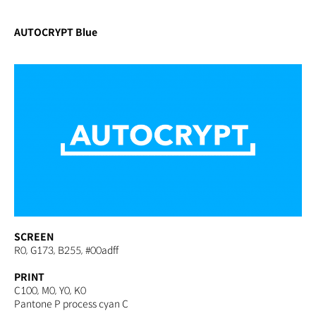
AUTOCRYPT Blue
SCREEN
R0, G173, B255, #00adff
PRINT
C100, M0, Y0, K0
Pantone P process cyan C