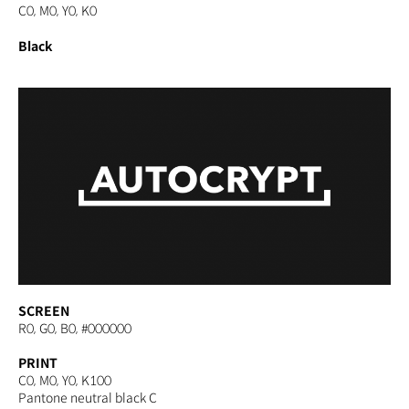
C0, M0, Y0, K0
Black
SCREEN
R0, G0, B0, #000000
PRINT
C0, M0, Y0, K100
Pantone neutral black C