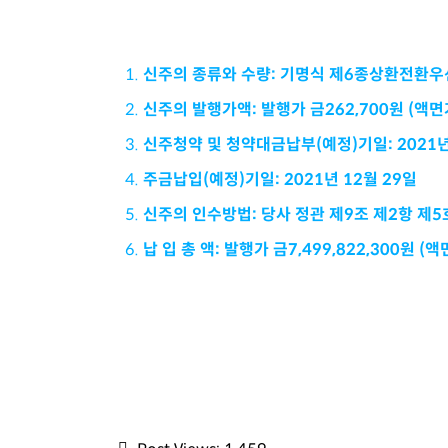
신주의 종류와 수량: 기명식
제6종상환전환우
신주의 발행가액
:
발행가 금262
,700
원
(
액면
신주청약 및 청약대금납부(예정)기일
: 2021
주금납입(예정)기일
: 2021
년
12
월
29
일
신주의 인수방법
:
당사 정관 제
9
조 제
2
항 제
5
납 입 총 액
:
발행가 금7,499,822,300원
(
액