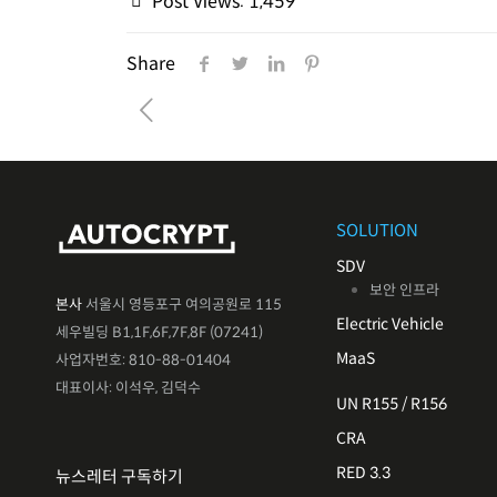
Post Views:
1,459
Share
SOLUTION
SDV
보안 인프라
본사
서울시 영등포구 여의공원로 115
Electric Vehicle
세우빌딩 B1,1F,6F,7F,8F (07241)
MaaS
사업자번호: 810-88-01404
대표이사: 이석우, 김덕수
UN R155 / R156
CRA
RED 3.3
뉴스레터 구독하기