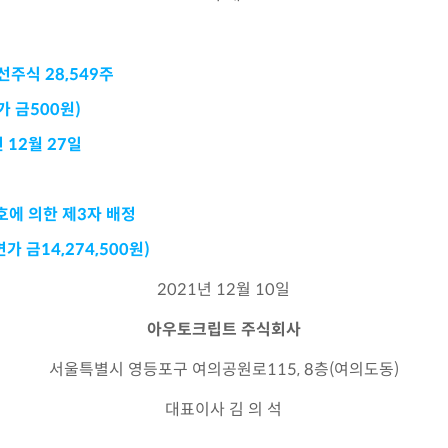
선주식
28,549
주
가 금
500
원
)
년
12
월
27
일
호에 의한 제
3
자 배정
면가 금14
,274,500
원
)
2021년 12월 10일
아우토크립트 주식회사
서울특별시 영등포구 여의공원로115, 8층(여의도동)
대표이사 김 의 석