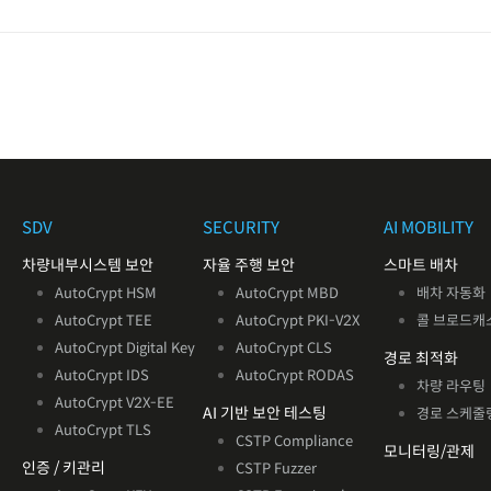
SDV
SECURITY
AI MOBILITY
차량내부시스템 보안
자율 주행 보안
스마트 배차
AutoCrypt HSM
AutoCrypt MBD
배차 자동화
AutoCrypt TEE
AutoCrypt PKI-V2X
콜 브로드캐
AutoCrypt Digital Key
AutoCrypt CLS
경로 최적화
AutoCrypt IDS
AutoCrypt RODAS
차량 라우팅
AutoCrypt V2X
-EE
AI 기반
보안 테스팅
경로 스케줄
AutoCrypt TLS
CSTP Compliance
모니터링/관제
인증 / 키관리
CSTP Fuzzer