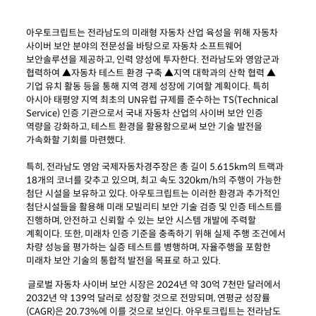
아우토크립트는 전라남도의 미래형 자동차 산업 육성을 위해 자동차
사이버 보안 분야의 전문성을 바탕으로 자동차 소프트웨어
보안솔루션을 제공하고, 인력 양성에 투자한다. 전라남도와 영암군과
협력하여 ▲자동차 테스트 환경 구축 ▲지역 대학과의 산학 협력 ▲
기업 유치 활동 등을 통해 지역 경제 성장에 기여할 계획이다. 특히
아시아 태평양 지역 최초의 UN유럽 규제를 준수하는 TS(Technical
Service) 인증 기관으로서 국내 자동차 산업의 사이버 보안 인증
역량을 강화하고, 테스트 환경을 활용함으로써 보안 기술 발전을
가속화할 기회를 마련했다.
특히, 전라남도 영암 국제자동차경주장은 총 길이 5.615km의 트랙과
18개의 코너를 갖추고 있으며, 최고 속도 320km/h의 주행이 가능한
첨단 시설을 보유하고 있다. 아우토크립트는 이러한 환경과 추가적인
첨단시설들을 활용해 미래 모빌리티 보안 기술 검증 및 인증 테스트를
진행하며, 안전하고 신뢰할 수 있는 보안 시스템 개발에 주력할
계획이다. 또한, 미래차 인증 기준을 충족하기 위해 실제 주행 조건에서
차량 성능을 평가하는 실증 테스트를 병행하며, 자율주행을 포함한
미래차 보안 기술의 통합적 발전을 목표로 하고 있다.
글로벌 자동차 사이버 보안 시장은 2024년 약 30억 7천만 달러에서
2032년 약 139억 달러로 성장할 것으로 전망되며, 연평균 성장률
(CAGR)은 20.73%에 이를 것으로 보인다. 아우토크립트는 전라남도