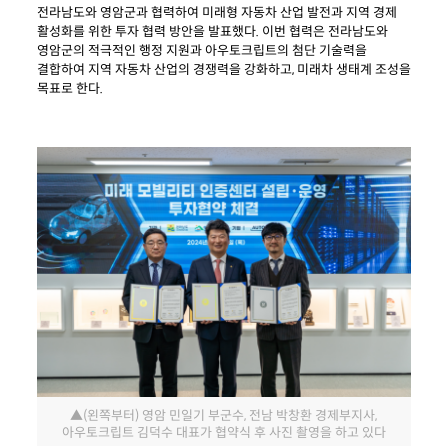
전라남도와
영암군과
협력하여
미래형
자동차
산업
발전과
지역
경제
활성화를
위한
투자
협력
방안을
발표했다
.
이번
협력은
전라남
도와
영암군의
적극적인
행정
지원과
아우토크립트의
첨단 기술력을
결합하여 지역 자동차 산업의 경쟁력을 강화하고,
미래차
생태계 조성을
목표로 한다.
▲(왼쪽부터) 영암 민일기 부군수, 전남 박창환 경제부지사,
아우토크립트 김덕수 대표가 협약식 후 사진 촬영을 하고 있다