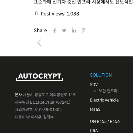
표준화해 전기차 충전 인프라 시장에서도 선도적인 
Post Views:
1,088
Share
SOLUTION
SDV
보안 인프라
본사
서울시 영등포구 여의공원로 115
Electric Vehicle
세우빌딩 B1,1F,6F,7F,8F (07241)
MaaS
사업자번호: 810-88-01404
대표이사: 이석우, 김덕수
UN R155 / R156
CRA