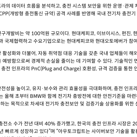
의 데이터 흐름을 분석하고, 충전 시스템 보안을 위한 운영·관제 체
OCPP(개방형 충전통신 규약) 공격 사례를 반영해 국내 전기차 충
연구개발비는 약 100억원 규모이다. 현대케피코
,
이브이시스
,
펀진, 
과
국제협력하고 수요기업으로는 현대케피코와
현대오토에버가 참여
 활성화와 더불어, 자동 취약점 대응 기술을 갖춘 국내 업체들이 해
 예방함으로써 경제적 손실을 줄이는 데 기여할 수 있다. 기술적인 
및 충전 인프라의
PnC(Plug and Charge) 호환성, 규격 검증을 통
전성을 높이고, 유지
·
보수와 관리 효율성을 극대화하며, 충전 인프라
는 올해 초부터 BMW와 함께 전기차 충방전에 대한 안전기준을 마련
대비하는 목적으로 차세대 전기차 충전보안 및 검증기술 상용화를 위한
충전소 수가 전년 대비 40% 증가했고, 한국의 충전 인프라 시장은 20
매년 빠르게 성장하고 있다”며
“
아우토크립트는 사이버보안 기술을 활