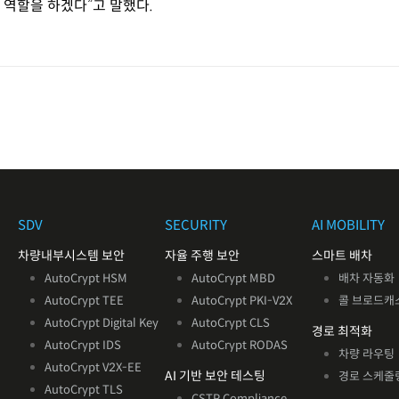
역할을 하겠다”고 말했다.
SDV
SECURITY
AI MOBILITY
차량내부시스템 보안
자율 주행 보안
스마트 배차
AutoCrypt HSM
AutoCrypt MBD
배차 자동화
AutoCrypt TEE
AutoCrypt PKI-V2X
콜 브로드캐
AutoCrypt Digital Key
AutoCrypt CLS
경로 최적화
AutoCrypt IDS
AutoCrypt RODAS
차량 라우팅
AutoCrypt V2X
-EE
AI 기반
보안 테스팅
경로 스케줄
AutoCrypt TLS
CSTP Compliance