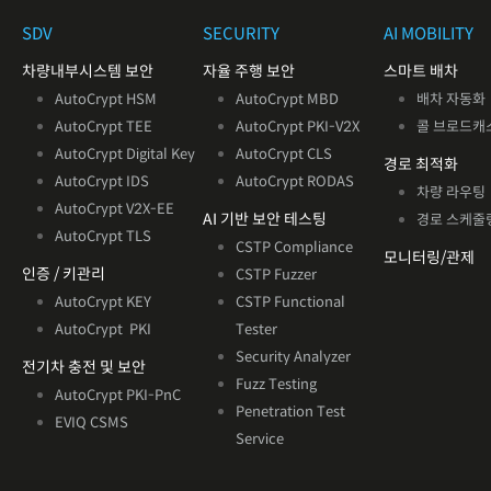
SDV
SECURITY
AI MOBILITY
차량내부시스템 보안
자율 주행 보안
스마트 배차
AutoCrypt HSM
AutoCrypt MBD
배차 자동화
AutoCrypt TEE
AutoCrypt PKI-V2X
콜 브로드캐
AutoCrypt Digital Key
AutoCrypt CLS
경로 최적화
AutoCrypt IDS
AutoCrypt RODAS
차량 라우팅
AutoCrypt V2X
-EE
AI 기반
보안 테스팅
경로 스케줄
AutoCrypt TLS
CSTP Compliance
모니터링/관제
인증 / 키관리
CSTP Fuzzer
AutoCrypt KEY
CSTP Functional
AutoCrypt PKI
Tester
Security Analyzer
전기차 충전 및 보안
Fuzz Testing
AutoCrypt PKI-PnC
Penetration Test
EVIQ CSMS
Service