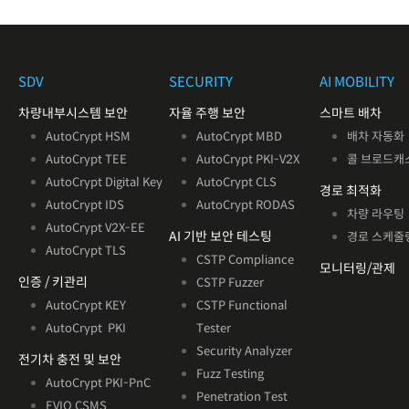
SDV
SECURITY
AI MOBILITY
차량내부시스템 보안
자율 주행 보안
스마트 배차
AutoCrypt HSM
AutoCrypt MBD
배차 자동화
AutoCrypt TEE
AutoCrypt PKI-V2X
콜 브로드캐
AutoCrypt Digital Key
AutoCrypt CLS
경로 최적화
AutoCrypt IDS
AutoCrypt RODAS
차량 라우팅
AutoCrypt V2X
-EE
AI 기반
보안 테스팅
경로 스케줄
AutoCrypt TLS
CSTP Compliance
모니터링/관제
인증 / 키관리
CSTP Fuzzer
AutoCrypt KEY
CSTP Functional
AutoCrypt PKI
Tester
Security Analyzer
전기차 충전 및 보안
Fuzz Testing
AutoCrypt PKI-PnC
Penetration Test
EVIQ CSMS