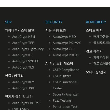
SDV
SECURITY
AI MOBILITY
차량내부시스템 보안
자율 주행 보안
스마트 배차
AutoCrypt HSM
AutoCrypt MBD
배차 자동화
AutoCrypt TEE
AutoCrypt PKI-V2X
콜 브로드캐
AutoCrypt Digital Key
AutoCrypt CLS
경로 최적화
AutoCrypt IDS
AutoCrypt RODAS
차량 라우팅
AutoCrypt V2X
-EE
AI 기반
보안 테스팅
경로 스케줄
AutoCrypt TLS
CSTP Compliance
모니터링/관제
인증 / 키관리
CSTP Fuzzer
AutoCrypt KEY
CSTP Functional
AutoCrypt PKI
Tester
Security Analyzer
전기차 충전 및 보안
Fuzz Testing
AutoCrypt PKI-PnC
Penetration Test
EVIQ CSMS