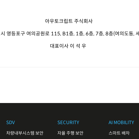
아우토크립트 주식회사
시 영등포구 여의공원로
115, B1
층
, 1
층
, 6
층
, 7
층
, 8
층(여의도동, 
대표이사 이 석 우
SDV
SECURITY
AI MOBILITY
차량내부시스템 보안
자율 주행 보안
스마트 배차