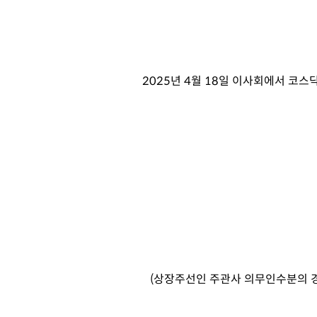
2025
년
4
월
18
일 이사회에서 코스닥
(상장주선인 주관사 의무인수분의 경우