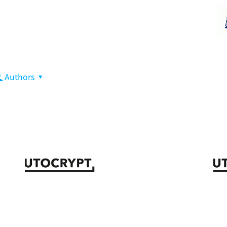
뉴스
SECURITY
AI MOBILITY
PLATFORM
Authors