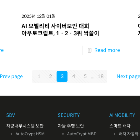
2025년 12월 01일
AI 모빌리티 사이버보안 대회
아우토크립트, 1ㆍ2ㆍ3위 싹쓸이
re
Read more
Prev page
1
2
3
4
5
...
18
Next pag
SDV
SECURITY
AI MOBILITY
차량내부시스템 보안
자율 주행 보안
스마트 배차
AutoCrypt HSM
AutoCrypt MBD
배차 자동화